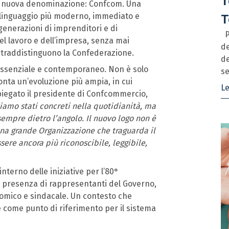
T
na nuova denominazione: Confcom. Una
n linguaggio più moderno, immediato e
T
generazioni di imprenditori e di
Pr
l lavoro e dell’impresa, senza mai
de
ntraddistinguono la Confederazione.
de
, essenziale e contemporaneo. Non è solo
se
ta un’evoluzione più ampia, in cui
Le
iegato il presidente di Confcommercio,
iamo stati concreti nella quotidianità, ma
 sempre dietro l’angolo. Il nuovo logo non è
i una grande Organizzazione che traguarda il
sere ancora più riconoscibile, leggibile,
nterno delle iniziative per l’80°
a presenza di rappresentanti del Governo,
onomico e sindacale. Un contesto che
e come punto di riferimento per il sistema