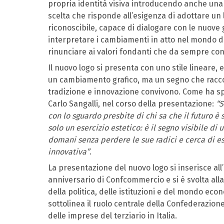
propria identità visiva introducendo anche u
scelta che risponde all’esigenza di adottare u
riconoscibile, capace di dialogare con le nuove 
interpretare i cambiamenti in atto nel mondo de
rinunciare ai valori fondanti che da sempre co
Il nuovo logo si presenta con uno stile lineare
un cambiamento grafico, ma un segno che raccon
tradizione e innovazione convivono. Come ha sp
Carlo Sangalli, nel corso della presentazione:
“S
con lo sguardo presbite di chi sa che il futuro è
solo un esercizio estetico: è il segno visibile d
domani senza perdere le sue radici e cerca di es
innovativa”
.
La presentazione del nuovo logo si inserisce all’i
anniversario di Confcommercio e si è svolta all
della politica, delle istituzioni e del mondo ec
sottolinea il ruolo centrale della Confederazion
delle imprese del terziario in Italia.