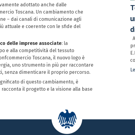
sivamente adottato anche dalle
T
mmercio Toscana. Un cambiamento che
u
ne – dai canali di comunicazione agli
ù attuale e coerente con le sfide del
d
An
nco delle imprese associate
: la
pr
po e alla competitività del tessuto
E.
Confcommercio Toscana, il nuovo logo è
co
ergia, uno strumento in più per raccontare
Le
, senza dimenticare il proprio percorso.
significato di questo cambiamento, è
acconta il progetto e la visione alla base