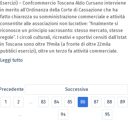
Esercizi) – Confcommercio Toscana Aldo Cursano interviene
in merito all’Ordinanza della Corte di Cassazione che ha
fatto chiarezza su somministrazione commerciale e attività
consentite alle associazioni non lucrative: “finalmente si
riconosce un principio sacrosanto: stesso mercato, stesse
regole”. I circoli culturali, ricreativi e sportivi censiti dall’Istat
in Toscana sono oltre 19mila (a fronte di oltre 22mila
pubblici esercizi), oltre un terzo fa attività commerciale.
Leggi tutto
Precedente
Successiva
1
2
...
83
84
85
86
87
88
89
...
94
95