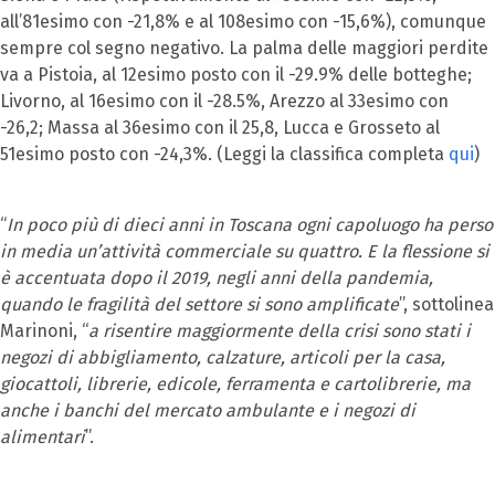
all’81esimo con -21,8% e al 108esimo con -15,6%), comunque
sempre col segno negativo. La palma delle maggiori perdite
va a Pistoia, al 12esimo posto con il -29.9% delle botteghe;
Livorno, al 16esimo con il -28.5%, Arezzo al 33esimo con
-26,2; Massa al 36esimo con il 25,8, Lucca e Grosseto al
51esimo posto con -24,3%. (Leggi la classifica completa
qui
)
“
In poco più di dieci anni in Toscana ogni capoluogo ha perso
in media un’attività commerciale su quattro. E la flessione si
è accentuata dopo il 2019, negli anni della pandemia,
quando le fragilità del settore si sono amplificate
”, sottolinea
Marinoni, “
a risentire maggiormente della crisi sono stati i
negozi di abbigliamento, calzature, articoli per la casa,
giocattoli, librerie, edicole, ferramenta e cartolibrerie, ma
anche i banchi del mercato ambulante e i negozi di
alimentari
”.