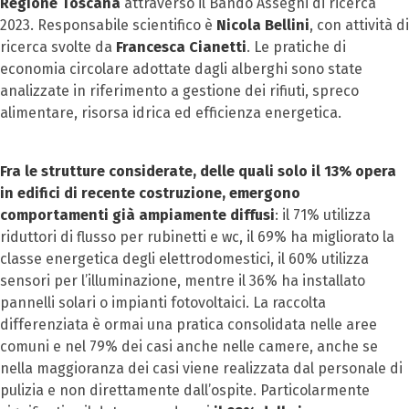
Regione Toscana
attraverso il Bando Assegni di ricerca
2023. Responsabile scientifico è
Nicola Bellini
, con attività di
ricerca svolte da
Francesca Cianetti
. Le pratiche di
economia circolare adottate dagli alberghi sono state
analizzate in riferimento a gestione dei rifiuti, spreco
alimentare, risorsa idrica ed efficienza energetica.
Fra le strutture considerate, delle quali solo il 13% opera
in edifici di recente costruzione,
emergono
comportamenti già ampiamente diffusi
: il 71% utilizza
riduttori di flusso per rubinetti e wc, il 69% ha migliorato la
classe energetica degli elettrodomestici, il 60% utilizza
sensori per l’illuminazione, mentre il 36% ha installato
pannelli solari o impianti fotovoltaici. La raccolta
differenziata è ormai una pratica consolidata nelle aree
comuni e nel 79% dei casi anche nelle camere, anche se
nella maggioranza dei casi viene realizzata dal personale di
pulizia e non direttamente dall’ospite. Particolarmente